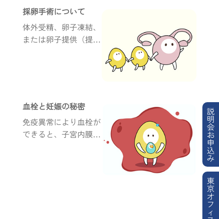
が、どれか1つでも以上がある
採卵手術について
と着床に影響を及ぼしま...
体外受精、卵子凍結、
または卵子提供（提供
するドナーとして）を
行う際に必ず行う過程
の一つが「採卵手術」
です。では採卵手術は
どのように行われるの
血栓と妊娠の秘密
説
でしょうか？手術後
明
免疫異常により血栓が
に...
会
できると、子宮内膜か
お
申
ら栄養を胚や胎児に送
込
み
ることができなくな
り、着床不全や流産を
東
引き起こします。
京
オ
フ
ィ