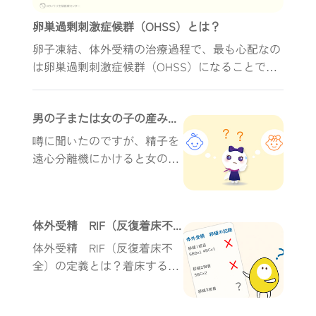
卵巣過剰刺激症候群（OHSS）とは？
卵子凍結、体外受精の治療過程で、最も心配なの
は卵巣過剰刺激症候群（OHSS）になることです
卵巣過剰刺激症候群（OHSS）とは？どうしたら
予防できるのでしょうか？ 卵巣過剰刺激症候群
男の子または女の子の産み分けはできる？
（OHSS）の症状が現れた場合、どのように処置
し治療をするのでしょうか？
噂に聞いたのですが、精子を
遠心分離機にかけると女の子
Xと男の子Yに分かれ、性別を
選べるって、本当ですか？
体外受精 RIF（反復着床不全）の原因を探し出す
体外受精 RIF（反復着床不
全）の定義とは？着床する方
法はある？ 胚着床に影響を与
える主な要因は6つあります