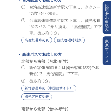
説
台湾高速鉄道新竹駅で下車し、タクシー
明
で約15分～20分。
会
お
台湾高速鉄道新竹駅で下車し、國光客運
申
込
182のバスに乗り換え、「馬偕醫院」で下
み
車。徒步約10 分。
高速鉄道時刻表
國光客運時刻表
東
京
オ
フ
高速バスでお越しの方
ィ
ス
北部から南部（台北-新竹）
新竹客運 9003または國光客運 1822(台北-
新竹)で「馬偕醫院」で下車。
徒步約10分。
新竹客運時刻（中国語サイト）
國光客運時刻表
南部から北部（台中-新竹）