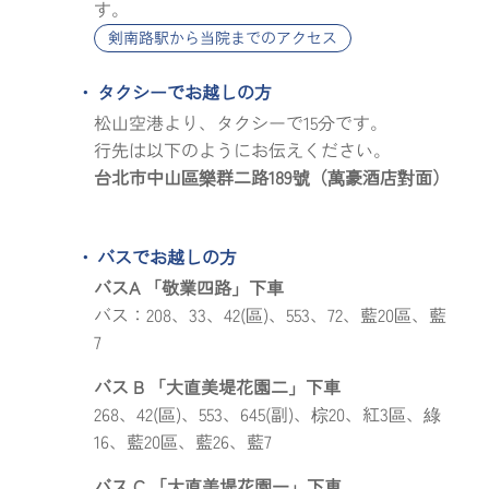
す。
剣南路駅から当院までのアクセス
タクシーでお越しの方
松山空港より、タクシーで15分です。
行先は以下のようにお伝えください。
台北市中山區樂群二路189號（萬豪酒店對面）
バスでお越しの方
バスA 「敬業四路」下車
バス：208、33、42(區)、553、72、藍20區、藍
7
バス B 「大直美堤花園二」下車
268、42(區)、553、645(副)、棕20、紅3區、綠
16、藍20區、藍26、藍7
バス C 「大直美堤花園一」下車