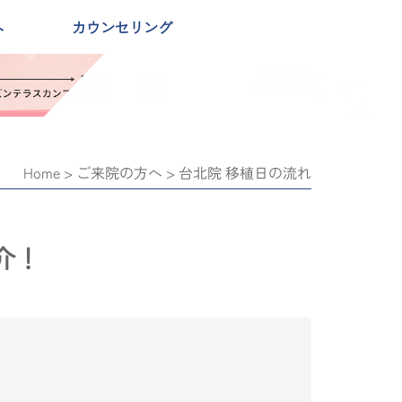
へ
カウンセリング
Home
> ご来院の方へ >
台北院 移植日の流れ
介！