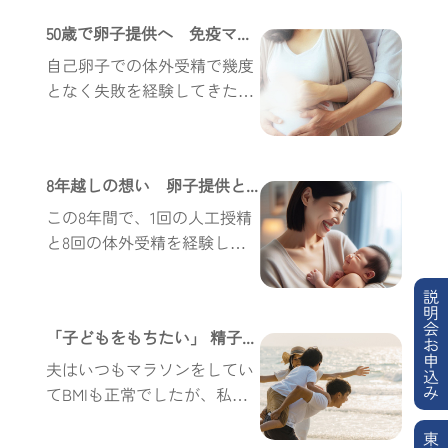
なること、健康な赤ちゃんを
50歳で卵子提供へ 免疫ママ、科学を信じ夢を叶える
心から願っているのに、体が
それ...
自己卵子での体外受精で幾度
となく失敗を経験してきた彼
女は諦めきれず、「たとえ自
分の卵子じゃなかったとして
も、自らの身体で10ヶ月間育
8年越しの想い 卵子提供とERA検査が成功のカギ
み、自らが出産することには
変...
この8年間で、1回の人工授精
と8回の体外受精を経験し、2
回は妊娠に成功したものの、
不幸にも流産してしまいまし
説
明
た。最後に「卵子提供」とい
会
「子どもをもちたい」 精子提供で夢を叶えた夫婦
う選択肢を考え、ERA検査...
お
申
夫はいつもマラソンをしてい
込
み
てBMIも正常でしたが、私の
方は毎月の生理痛がひどいう
東
えに仕事のストレスも大きか