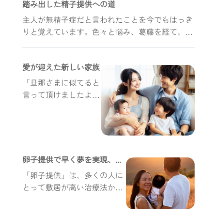
踏み出した精子提供への道
主人が無精子症だと言われたことを今でもはっき
りと覚えています。色々と悩み、葛藤を経て、私
たち夫婦は精子提供での治療を決めました。私は
幸いにして１回の採卵・移植で妊娠できました
愛が迎えた新しい家族
が、不妊治療は暗闇の中を走るような感覚に近い
と思っています。
「旦那さまに似てると
言って頂けましたよ」
と言ってもらい、本当
に治療に進むにあたっ
て、その一言で夫を感
じることができて私の
心をすごくすごく前向
卵子提供で早く夢を実現、考え方を変えればそれが最良の近道になる
きにしてくれました。
「卵子提供」は、多くの人に
とって敷居が高い治療法かも
しれません。しかし別の視点
から考えてみると、もし母に