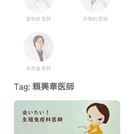
梁依婷 医師
許雅鈞 医師
金孜璇 医師
Tag: 頼興華医師