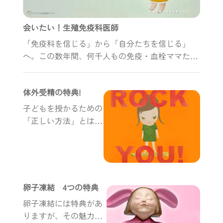
会いたい！生殖免疫科医師
「免疫科を信じる」から「自分たちを信じる」
へ。この数年間、何千人もの免疫・血栓ママたち
と奇跡を共に創り上げてきたことに、心から感謝
したいと思います。そして免疫科医師の「胚盤胞
体外受精の特典!
が悪い」という言葉が、私たちの新たな挑戦への
火付け役となりました。
子どもを授かるための
「正しい方法」とはど
のようなものでしょう
か？卵子凍結には「4
つの大きな特典」があ
ると聞きますが、体外
受精での移植にも同じ
卵子凍結 4つの特典
ことが言えるのでし
卵子凍結には特典があ
ょ...
りますが、その魅力的