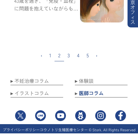
でし...
43歳を過ぎ、「免疫・血栓」
京
オ
に問題を抱えていながらも
フ
「自己卵子で頑張る」方は、
ィ
ス
AMHの数値が2以上でない限
り、残念ながら何百万を費や
しても、期待する結果が得ら
れ...
‹
1
2
3
4
5
›
不妊治療コラム
体験談
イラストコラム
医師コラム
プライバシーポリシー
コウノトリ生殖医療センター © Stork. All Rights Reserved