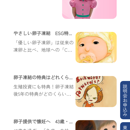
な特典の背後にはどん
な『落とし穴』がある
のでしょう？
やさしい卵子凍結 ESG特典はどれくらい？
「優しい卵子凍卵」は従来の
凍卵と比べ、地球への「CO₂
削減」に貢献するだけでな
く、他にどのような特典があ
るのでしょうか？
卵子凍結の特典はどれくらい？
説
生殖投資にも特典！卵子凍結
明
後5年の特典がどのくらい得
会
お
られるかは、「株式選び」と
申
同じように迷ってしまうもの
込
み
です。最大限の特典を得るに
卵子提供で懐妊へ 43歳・免疫や血栓と自己卵子の選択
は、どのように選べばよいの
東